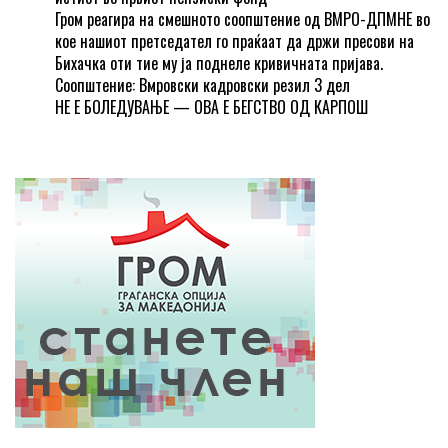
Гром реагира на смешното соопштение од ВМРО-ДПМНЕ во
кое нашиот претседател го праќаат да држи пресови на
Бихачка оти тие му ја поднеле кривичната пријава.
Соопштение: Вмровски кадровски резил 3 дел
НЕ Е БОЛЕДУВАЊЕ — ОВА Е БЕГСТВО ОД КАРПОШ