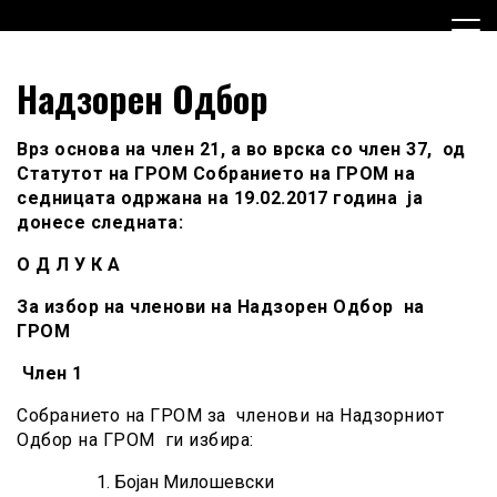
Skip
to
content
Граѓанска Опција за Македонија
Граѓанска Опција за
Надзорен Одбор
Македонија
Врз основа на член 21,
а во врска со член
3
7
,
од
Статутот на ГР
ОМ Собранието
на ГРОМ на
седницата одржана на 19.02.2017 година ја
донесе следната:
О Д Л У К А
За избор на членови на Надзорен Одбор на
ГРОМ
Член 1
Собранието на ГРОМ за членови на Надзорниот
Одбор на ГРОМ ги избира:
Бојан Милошевски