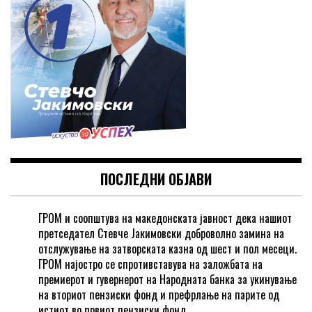
ПОСЛЕДНИ ОБЈАВИ
ГРОМ и соопштува на македонската јавност дека нашиот
претседател Стевче Јакимовски доброволно замина на
отслужување на затворската казна од шест и пол месеци.
ГРОМ најостро се спротивставува на заложбата на
премиерот и гувернерот на Народната банка за укинување
на вториот пензиски фонд и префрлање на парите од
истиот во првиот пензиски фонд