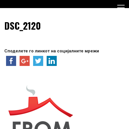
Skip
to
content
Граѓанска Опција за Македонија
Граѓанска Опција за
DSC_2120
Македонија
Споделете го линкот на социјалните мрежи