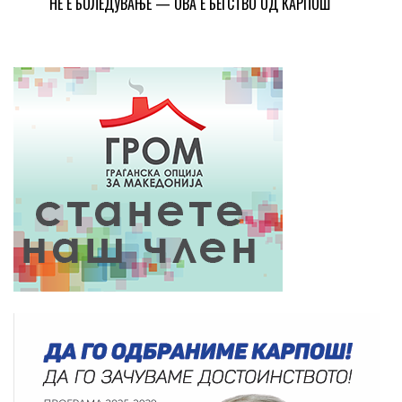
НЕ Е БОЛЕДУВАЊЕ — ОВА Е БЕГСТВО ОД КАРПОШ