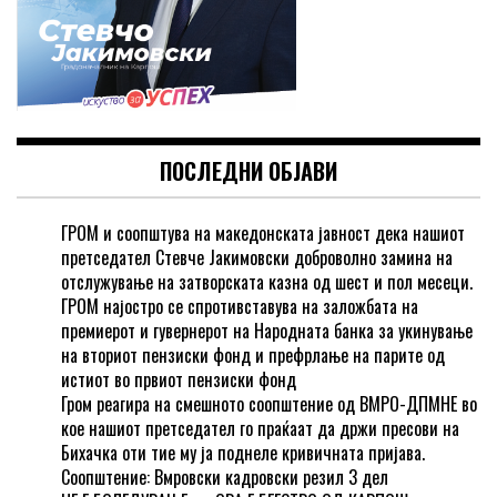
ПОСЛЕДНИ ОБЈАВИ
ГРОМ и соопштува на македонската јавност дека нашиот
претседател Стевче Јакимовски доброволно замина на
отслужување на затворската казна од шест и пол месеци.
ГРОМ најостро се спротивставува на заложбата на
премиерот и гувернерот на Народната банка за укинување
на вториот пензиски фонд и префрлање на парите од
истиот во првиот пензиски фонд
Гром реагира на смешното соопштение од ВМРО-ДПМНЕ во
кое нашиот претседател го праќаат да држи пресови на
Бихачка оти тие му ја поднеле кривичната пријава.
Соопштение: Вмровски кадровски резил 3 дел