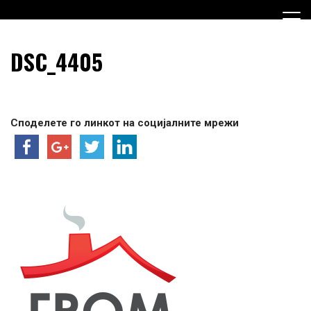
Skip
to
content
Граѓанска Опција за Македонија
Граѓанска Опција за
DSC_4405
Македонија
Споделете го линкот на социјалните мрежи