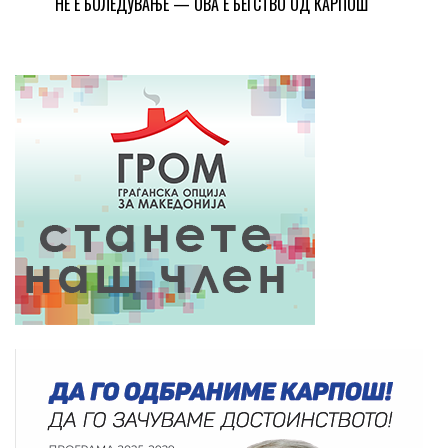
НЕ Е БОЛЕДУВАЊЕ — ОВА Е БЕГСТВО ОД КАРПОШ