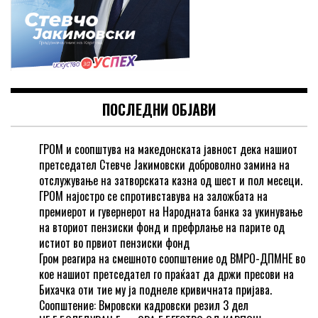
ПОСЛЕДНИ ОБЈАВИ
ГРОМ и соопштува на македонската јавност дека нашиот
претседател Стевче Јакимовски доброволно замина на
отслужување на затворската казна од шест и пол месеци.
ГРОМ најостро се спротивставува на заложбата на
премиерот и гувернерот на Народната банка за укинување
на вториот пензиски фонд и префрлање на парите од
истиот во првиот пензиски фонд
Гром реагира на смешното соопштение од ВМРО-ДПМНЕ во
кое нашиот претседател го праќаат да држи пресови на
Бихачка оти тие му ја поднеле кривичната пријава.
Соопштение: Вмровски кадровски резил 3 дел