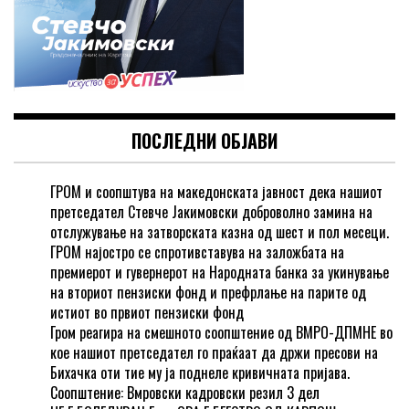
ПОСЛЕДНИ ОБЈАВИ
ГРОМ и соопштува на македонската јавност дека нашиот
претседател Стевче Јакимовски доброволно замина на
отслужување на затворската казна од шест и пол месеци.
ГРОМ најостро се спротивставува на заложбата на
премиерот и гувернерот на Народната банка за укинување
на вториот пензиски фонд и префрлање на парите од
истиот во првиот пензиски фонд
Гром реагира на смешното соопштение од ВМРО-ДПМНЕ во
кое нашиот претседател го праќаат да држи пресови на
Бихачка оти тие му ја поднеле кривичната пријава.
Соопштение: Вмровски кадровски резил 3 дел