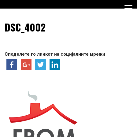
Skip
to
content
Граѓанска Опција за Македонија
Граѓанска Опција за
DSC_4002
Македонија
Споделете го линкот на социјалните мрежи