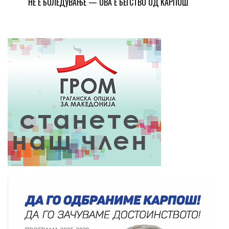
НЕ Е БОЛЕДУВАЊЕ — ОВА Е БЕГСТВО ОД КАРПОШ