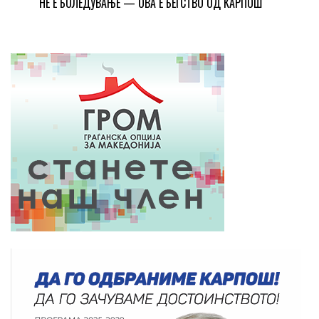
НЕ Е БОЛЕДУВАЊЕ — ОВА Е БЕГСТВО ОД КАРПОШ