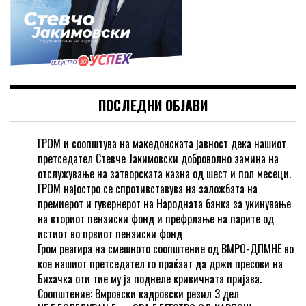
ПОСЛЕДНИ ОБЈАВИ
ГРОМ и соопштува на македонската јавност дека нашиот
претседател Стевче Јакимовски доброволно замина на
отслужување на затворската казна од шест и пол месеци.
ГРОМ најостро се спротивставува на заложбата на
премиерот и гувернерот на Народната банка за укинување
на вториот пензиски фонд и префрлање на парите од
истиот во првиот пензиски фонд
Гром реагира на смешното соопштение од ВМРО-ДПМНЕ во
кое нашиот претседател го праќаат да држи пресови на
Бихачка оти тие му ја поднеле кривичната пријава.
Соопштение: Вмровски кадровски резил 3 дел