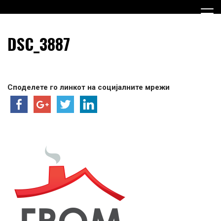
Skip
to
content
Граѓанска Опција за Македонија
Граѓанска Опција за
DSC_3887
Македонија
Споделете го линкот на социјалните мрежи