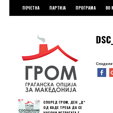
Skip
ПОЧЕТНА
ПАРТИЈА
ПРОГРАМА
ВО
to
content
Граѓанска Опција за Македонија
Граѓанска Опција
DSC
за Македонија
Споделет
СПОРЕД ГРОМ, ДЕН „Д“
ОД КАДЕ ТРЕБА ДА СЕ
НАСОЧИ ИСТРАГАТА Е …