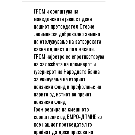
ГРОМ и соопштува на
македонската јавност дека
нашиот претседател Стевче
Јакимовски доброволно замина
на отслужување на затворската
казна од шест и пол месеци.
ГРОМ најостро се спротивставува
на заложбата на премиерот и
гувернерот на Народната банка
за укинување на вториот
пензиски фонд и префрлање на
парите од истиот во првиот
пензиски фонд
Гром реагира на смешното
соопштение од ВМРО-ДПМНЕ во
кое нашиот претседател го
праќаат да држи пресови на