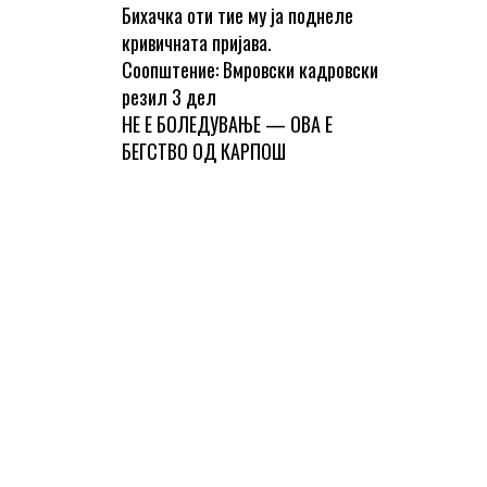
Бихачка оти тие му ја поднеле
кривичната пријава.
Соопштение: Вмровски кадровски
резил 3 дел
НЕ Е БОЛЕДУВАЊЕ — ОВА Е
БЕГСТВО ОД КАРПОШ