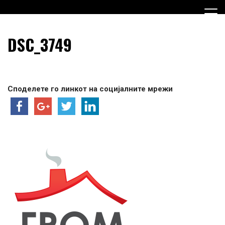
Skip
to
content
Граѓанска Опција за Македонија
Граѓанска Опција за
DSC_3749
Македонија
Споделете го линкот на социјалните мрежи