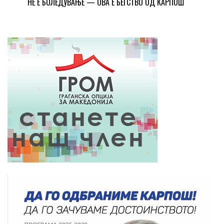
НЕ Е БОЛЕДУВАЊЕ — ОВА Е БЕГСТВО ОД КАРПОШ