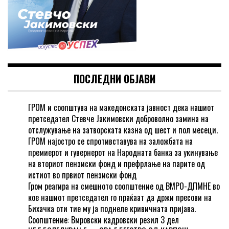
ПОСЛЕДНИ ОБЈАВИ
ГРОМ и соопштува на македонската јавност дека нашиот
претседател Стевче Јакимовски доброволно замина на
отслужување на затворската казна од шест и пол месеци.
ГРОМ најостро се спротивставува на заложбата на
премиерот и гувернерот на Народната банка за укинување
на вториот пензиски фонд и префрлање на парите од
истиот во првиот пензиски фонд
Гром реагира на смешното соопштение од ВМРО-ДПМНЕ во
кое нашиот претседател го праќаат да држи пресови на
Бихачка оти тие му ја поднеле кривичната пријава.
Соопштение: Вмровски кадровски резил 3 дел