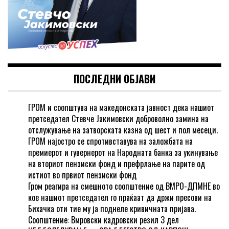
ПОСЛЕДНИ ОБЈАВИ
ГРОМ и соопштува на македонската јавност дека нашиот
претседател Стевче Јакимовски доброволно замина на
отслужување на затворската казна од шест и пол месеци.
ГРОМ најостро се спротивставува на заложбата на
премиерот и гувернерот на Народната банка за укинување
на вториот пензиски фонд и префрлање на парите од
истиот во првиот пензиски фонд
Гром реагира на смешното соопштение од ВМРО-ДПМНЕ во
кое нашиот претседател го праќаат да држи пресови на
Бихачка оти тие му ја поднеле кривичната пријава.
Соопштение: Вмровски кадровски резил 3 дел