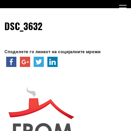
Skip
to
content
Граѓанска Опција за Македонија
Граѓанска Опција за
DSC_3632
Македонија
Споделете го линкот на социјалните мрежи