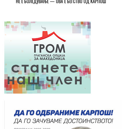
НЕ Е БОЛЕДУВАЊЕ — ОВА Е БЕГСТВО ОД КАРПОШ