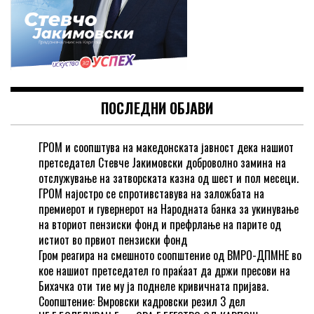
ПОСЛЕДНИ ОБЈАВИ
ГРОМ и соопштува на македонската јавност дека нашиот
претседател Стевче Јакимовски доброволно замина на
отслужување на затворската казна од шест и пол месеци.
ГРОМ најостро се спротивставува на заложбата на
премиерот и гувернерот на Народната банка за укинување
на вториот пензиски фонд и префрлање на парите од
истиот во првиот пензиски фонд
Гром реагира на смешното соопштение од ВМРО-ДПМНЕ во
кое нашиот претседател го праќаат да држи пресови на
Бихачка оти тие му ја поднеле кривичната пријава.
Соопштение: Вмровски кадровски резил 3 дел