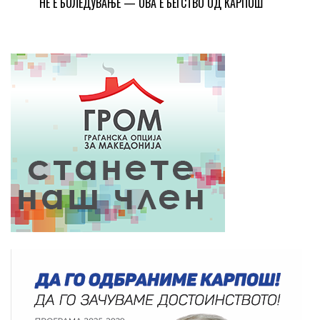
НЕ Е БОЛЕДУВАЊЕ — ОВА Е БЕГСТВО ОД КАРПОШ