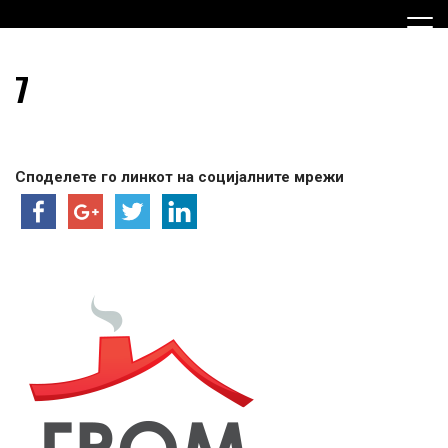
Skip
to
content
Граѓанска Опција за Македонија
Граѓанска Опција за
7
Македонија
Споделете го линкот на социјалните мрежи