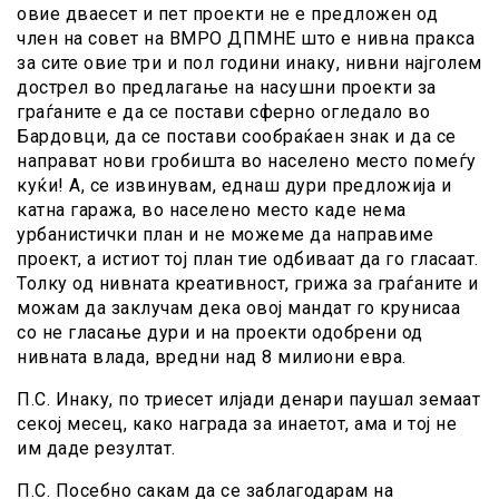
овие дваесет и пет проекти не е предложен од
член на совет на ВМРО ДПМНЕ што е нивна пракса
за сите овие три и пол години инаку, нивни најголем
дострел во предлагање на насушни проекти за
граѓаните е да се постави сферно огледало во
Бардовци, да се постави сообраќаен знак и да се
направат нови гробишта во населено место помеѓу
куќи! А, се извинувам, еднаш дури предложија и
катна гаража, во населено место каде нема
урбанистички план и не можеме да направиме
проект, а истиот тој план тие одбиваат да го гласаат.
Толку од нивната креативност, грижа за граѓаните и
можам да заклучам дека овој мандат го крунисаа
со не гласање дури и на проекти одобрени од
нивната влада, вредни над 8 милиони евра.
П.С. Инаку, по триесет илјади денари паушал земаат
секој месец, како награда за инаетот, ама и тој не
им даде резултат.
П.С. Посебно сакам да се заблагодарам на