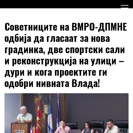
Skip
to
content
Граѓанска Опција за Македонија
Граѓанска Опција за
Советниците на ВМРО-ДПМНЕ
Македонија
одбија да гласаат за нова
градинка, две спортски сали
и реконструкција на улици –
дури и кога проектите ги
одобри нивната Влада!