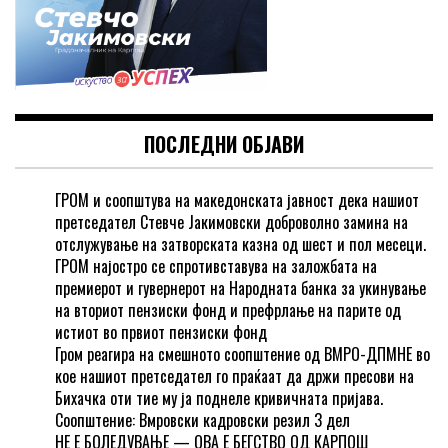
ПОСЛЕДНИ ОБЈАВИ
ГРОМ и соопштува на македонската јавност дека нашиот
претседател Стевче Јакимовски доброволно замина на
отслужување на затворската казна од шест и пол месеци.
ГРОМ најостро се спротивставува на заложбата на
премиерот и гувернерот на Народната банка за укинување
на вториот пензиски фонд и префрлање на парите од
истиот во првиот пензиски фонд
Гром реагира на смешното соопштение од ВМРО-ДПМНЕ во
кое нашиот претседател го праќаат да држи пресови на
Бихачка оти тие му ја поднеле кривичната пријава.
Соопштение: Вмровски кадровски резил 3 дел
НЕ Е БОЛЕДУВАЊЕ — ОВА Е БЕГСТВО ОД КАРПОШ