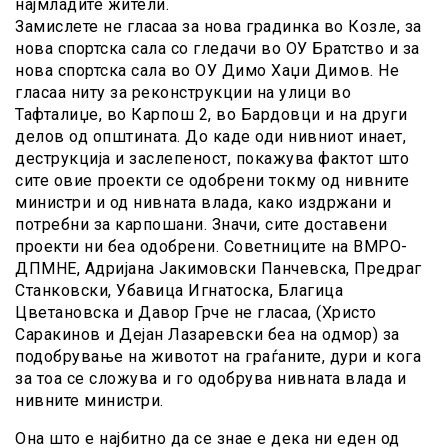
најмладите жители.
Замислете не гласаа за нова градинка во Козле, за
нова спортска сала со гледачи во ОУ Братство и за
нова спортска сала во ОУ Димо Хаџи Димов. Не
гласаа ниту за реконструкции на улици во
Тафталиџе, во Карпош 2, во Бардовци и на други
делов од општината. До каде оди нивниот инает,
деструкција и заслепеност, покажува фактот што
сите овие проекти се одобрени токму од нивните
министри и од нивната влада, како издржани и
потребни за карпошани. Значи, сите доставени
проекти ни беа одобрени. Советниците на ВМРО-
ДПМНЕ, Адријана Јакимовски Панчевска, Предраг
Станковски, Убавица Игнатоска, Благица
Цветановска и Давор Грче не гласаа, (Христо
Саракинов и Дејан Лазаревски беа на одмор) за
подобрување на животот на граѓаните, дури и кога
за тоа се сложува и го одобрува нивната влада и
нивните министри.
Она што е најбитно да се знае е дека ни еден од