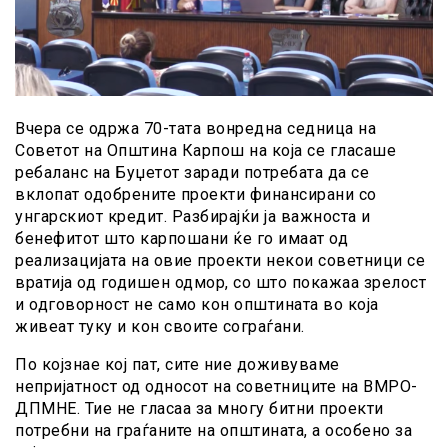
Вчера се одржа 70-тата вонредна седница на
Советот на Општина Карпош на која се гласаше
ребаланс на Буџетот заради потребата да се
вклопат одобрените проекти финансирани со
унгарскиот кредит. Разбирајќи ја важноста и
бенефитот што карпошани ќе го имаат од
реализацијата на овие проекти некои советници се
вратија од годишен одмор, со што покажаа зрелост
и одговорност не само кон општината во која
живеат туку и кон своите сограѓани.
По којзнае кој пат, сите ние доживуваме
непријатност од односот на советниците на ВМРО-
ДПМНЕ. Тие не гласаа за многу битни проекти
потребни на граѓаните на општината, а особено за