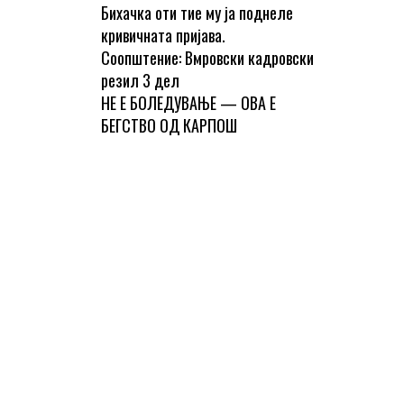
Бихачка оти тие му ја поднеле
кривичната пријава.
Соопштение: Вмровски кадровски
резил 3 дел
НЕ Е БОЛЕДУВАЊЕ — ОВА Е
БЕГСТВО ОД КАРПОШ