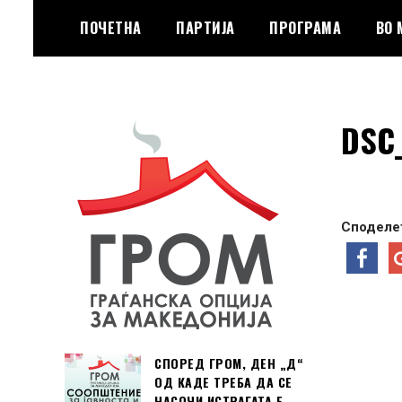
Skip
ПОЧЕТНА
ПАРТИЈА
ПРОГРАМА
ВО
to
content
Граѓанска Опција за Македонија
Граѓанска Опција
DSC
за Македонија
Споделет
СПОРЕД ГРОМ, ДЕН „Д“
ОД КАДЕ ТРЕБА ДА СЕ
НАСОЧИ ИСТРАГАТА Е …