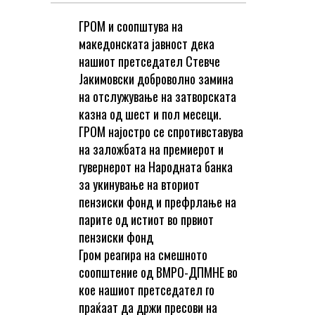
ГРОМ и соопштува на
македонската јавност дека
нашиот претседател Стевче
Јакимовски доброволно замина
на отслужување на затворската
казна од шест и пол месеци.
ГРОМ најостро се спротивставува
на заложбата на премиерот и
гувернерот на Народната банка
за укинување на вториот
пензиски фонд и префрлање на
парите од истиот во првиот
пензиски фонд
Гром реагира на смешното
соопштение од ВМРО-ДПМНЕ во
кое нашиот претседател го
праќаат да држи пресови на