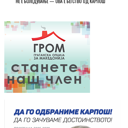
НЕ Е БОЛЕДУВАЊЕ — ОВА Е БЕГСТВО ОД КАРПОШ