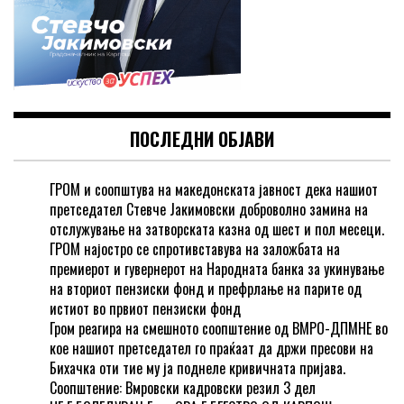
ПОСЛЕДНИ ОБЈАВИ
ГРОМ и соопштува на македонската јавност дека нашиот
претседател Стевче Јакимовски доброволно замина на
отслужување на затворската казна од шест и пол месеци.
ГРОМ најостро се спротивставува на заложбата на
премиерот и гувернерот на Народната банка за укинување
на вториот пензиски фонд и префрлање на парите од
истиот во првиот пензиски фонд
Гром реагира на смешното соопштение од ВМРО-ДПМНЕ во
кое нашиот претседател го праќаат да држи пресови на
Бихачка оти тие му ја поднеле кривичната пријава.
Соопштение: Вмровски кадровски резил 3 дел