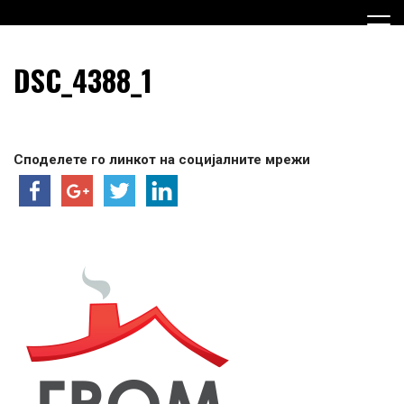
Skip
to
content
Граѓанска Опција за Македонија
Граѓанска Опција за
DSC_4388_1
Македонија
Споделете го линкот на социјалните мрежи