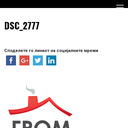
Skip
to
content
Граѓанска Опција за Македонија
Граѓанска Опција за
DSC_2777
Македонија
Споделете го линкот на социјалните мрежи