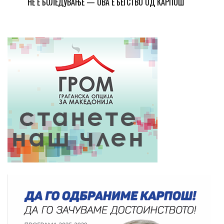
НЕ Е БОЛЕДУВАЊЕ — ОВА Е БЕГСТВО ОД КАРПОШ