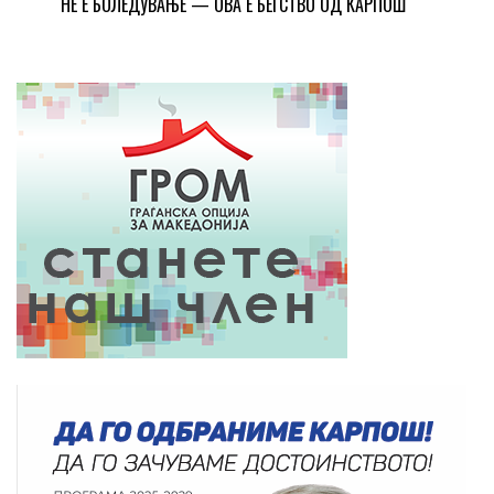
НЕ Е БОЛЕДУВАЊЕ — ОВА Е БЕГСТВО ОД КАРПОШ