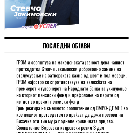
ПОСЛЕДНИ ОБЈАВИ
ГРОМ и соопштува на македонската јавност дека нашиот
претседател Стевче Јакимовски доброволно замина на
отслужување на затворската казна од шест и пол месеци.
ГРОМ најостро се спротивставува на заложбата на
премиерот и гувернерот на Народната банка за укинување
на вториот пензиски фонд и префрлање на парите од
истиот во првиот пензиски фонд
Гром реагира на смешното соопштение од ВМРО-ДПМНЕ во
кое нашиот претседател го праќаат да држи пресови на
Бихачка оти тие му ја поднеле кривичната пријава.
Соопштение: Вмровски кадровски резил 3 дел