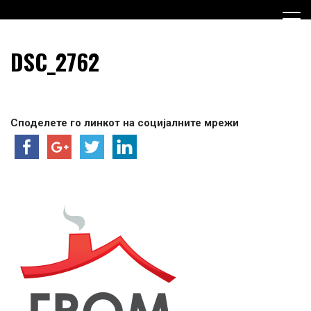
Skip
to
content
Граѓанска Опција за Македонија
Граѓанска Опција за
DSC_2762
Македонија
Споделете го линкот на социјалните мрежи