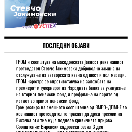
ПОСЛЕДНИ ОБЈАВИ
ГРОМ и соопштува на македонската јавност дека нашиот
претседател Стевче Јакимовски доброволно замина на
отслужување на затворската казна од шест и пол месеци.
ГРОМ најостро се спротивставува на заложбата на
премиерот и гувернерот на Народната банка за укинување
на вториот пензиски фонд и префрлање на парите од
истиот во првиот пензиски фонд
Гром реагира на смешното соопштение од ВМРО-ДПМНЕ во
кое нашиот претседател го праќаат да држи пресови на
Бихачка оти тие му ја поднеле кривичната пријава.
Соопштение: Вмровски кадровски резил 3 дел