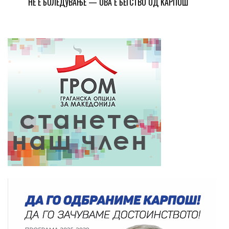
НЕ Е БОЛЕДУВАЊЕ — ОВА Е БЕГСТВО ОД КАРПОШ