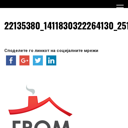
Skip
to
content
Граѓанска Опција за Македонија
Граѓанска Опција за
22135380_1411830322264130_25
Македонија
Споделете го линкот на социјалните мрежи