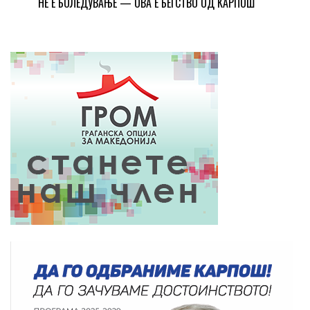
НЕ Е БОЛЕДУВАЊЕ — ОВА Е БЕГСТВО ОД КАРПОШ