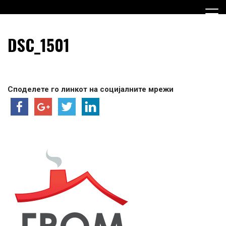
Skip
to
content
Граѓанска Опција за Македонија
Граѓанска Опција за
DSC_1501
Македонија
Споделете го линкот на социјалните мрежи