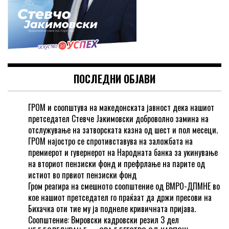
ПОСЛЕДНИ ОБЈАВИ
ГРОМ и соопштува на македонската јавност дека нашиот
претседател Стевче Јакимовски доброволно замина на
отслужување на затворската казна од шест и пол месеци.
ГРОМ најостро се спротивставува на заложбата на
премиерот и гувернерот на Народната банка за укинување
на вториот пензиски фонд и префрлање на парите од
истиот во првиот пензиски фонд
Гром реагира на смешното соопштение од ВМРО-ДПМНЕ во
кое нашиот претседател го праќаат да држи пресови на
Бихачка оти тие му ја поднеле кривичната пријава.
Соопштение: Вмровски кадровски резил 3 дел