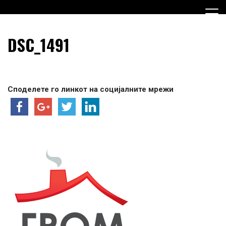
Skip
to
content
Граѓанска Опција за Македонија
Граѓанска Опција за
DSC_1491
Македонија
Споделете го линкот на социјалните мрежи