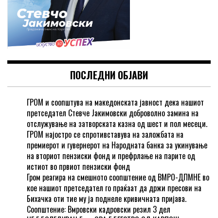
ПОСЛЕДНИ ОБЈАВИ
ГРОМ и соопштува на македонската јавност дека нашиот
претседател Стевче Јакимовски доброволно замина на
отслужување на затворската казна од шест и пол месеци.
ГРОМ најостро се спротивставува на заложбата на
премиерот и гувернерот на Народната банка за укинување
на вториот пензиски фонд и префрлање на парите од
истиот во првиот пензиски фонд
Гром реагира на смешното соопштение од ВМРО-ДПМНЕ во
кое нашиот претседател го праќаат да држи пресови на
Бихачка оти тие му ја поднеле кривичната пријава.
Соопштение: Вмровски кадровски резил 3 дел