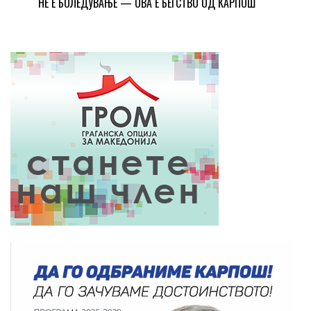
НЕ Е БОЛЕДУВАЊЕ — ОВА Е БЕГСТВО ОД КАРПОШ