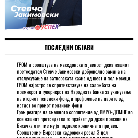
ПОСЛЕДНИ ОБЈАВИ
ГРОМ и соопштува на македонската јавност дека нашиот
претседател Стевче Јакимовски доброволно замина на
отслужување на затворската казна од шест и пол месеци.
ГРОМ најостро се спротивставува на заложбата на
премиерот и гувернерот на Народната банка за укинување
на вториот пензиски фонд и префрлање на парите од
истиот во првиот пензиски фонд
Гром реагира на смешното соопштение од ВМРО-ДПМНЕ во
кое нашиот претседател го праќаат да држи пресови на
Бихачка оти тие му ја поднеле кривичната пријава.
Соопштение: Вмровски кадровски резил 3 дел