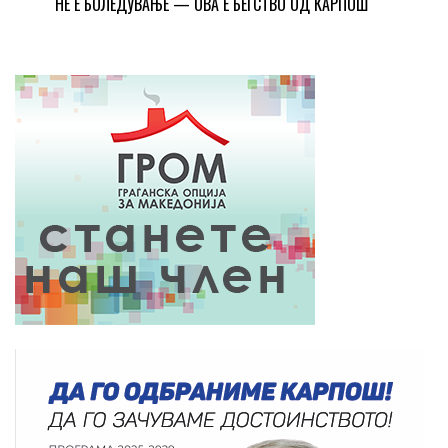
НЕ Е БОЛЕДУВАЊЕ — ОВА Е БЕГСТВО ОД КАРПОШ