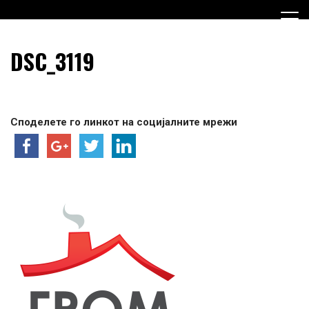
Skip
to
content
Граѓанска Опција за Македонија
Граѓанска Опција за
DSC_3119
Македонија
Споделете го линкот на социјалните мрежи