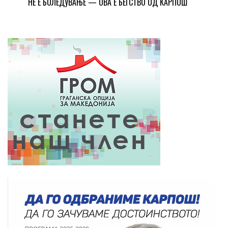
НЕ Е БОЛЕДУВАЊЕ — ОВА Е БЕГСТВО ОД КАРПОШ