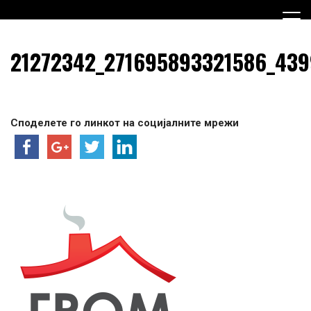
Skip
to
content
Граѓанска Опција за Македонија
Граѓанска Опција за
21272342_271695893321586_43
Македонија
Споделете го линкот на социјалните мрежи