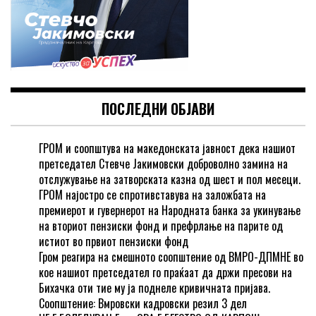
ПОСЛЕДНИ ОБЈАВИ
ГРОМ и соопштува на македонската јавност дека нашиот
претседател Стевче Јакимовски доброволно замина на
отслужување на затворската казна од шест и пол месеци.
ГРОМ најостро се спротивставува на заложбата на
премиерот и гувернерот на Народната банка за укинување
на вториот пензиски фонд и префрлање на парите од
истиот во првиот пензиски фонд
Гром реагира на смешното соопштение од ВМРО-ДПМНЕ во
кое нашиот претседател го праќаат да држи пресови на
Бихачка оти тие му ја поднеле кривичната пријава.
Соопштение: Вмровски кадровски резил 3 дел