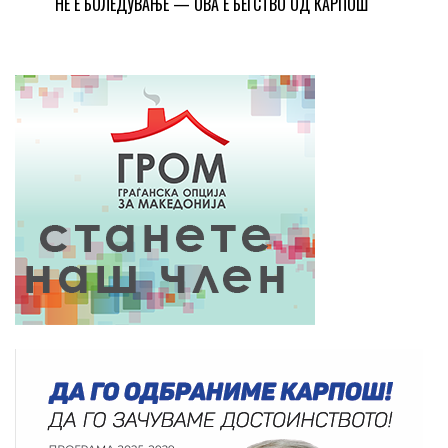
НЕ Е БОЛЕДУВАЊЕ — ОВА Е БЕГСТВО ОД КАРПОШ