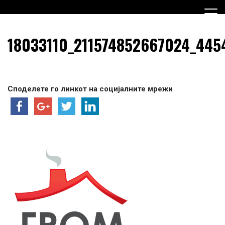
Skip
to
content
Граѓанска Опција за Македонија
Граѓанска Опција за
18033110_211574852667024_445
Македонија
Споделете го линкот на социјалните мрежи