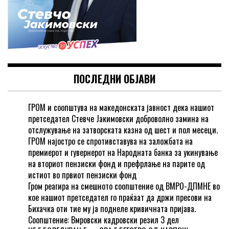
ПОСЛЕДНИ ОБЈАВИ
ГРОМ и соопштува на македонската јавност дека нашиот
претседател Стевче Јакимовски доброволно замина на
отслужување на затворската казна од шест и пол месеци.
ГРОМ најостро се спротивставува на заложбата на
премиерот и гувернерот на Народната банка за укинување
на вториот пензиски фонд и префрлање на парите од
истиот во првиот пензиски фонд
Гром реагира на смешното соопштение од ВМРО-ДПМНЕ во
кое нашиот претседател го праќаат да држи пресови на
Бихачка оти тие му ја поднеле кривичната пријава.
Соопштение: Вмровски кадровски резил 3 дел