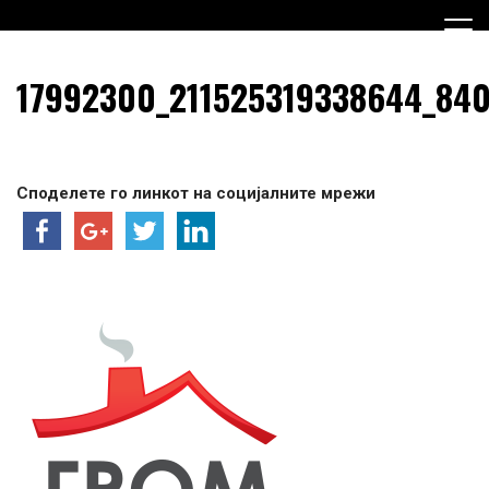
Skip
to
content
Граѓанска Опција за Македонија
Граѓанска Опција за
17992300_211525319338644_84
Македонија
Споделете го линкот на социјалните мрежи