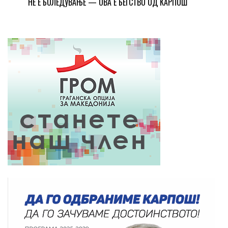
НЕ Е БОЛЕДУВАЊЕ — ОВА Е БЕГСТВО ОД КАРПОШ