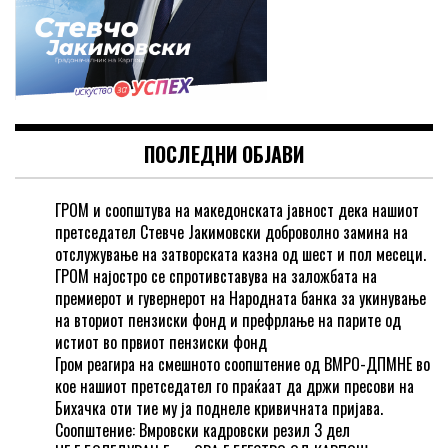
ПОСЛЕДНИ ОБЈАВИ
ГРОМ и соопштува на македонската јавност дека нашиот
претседател Стевче Јакимовски доброволно замина на
отслужување на затворската казна од шест и пол месеци.
ГРОМ најостро се спротивставува на заложбата на
премиерот и гувернерот на Народната банка за укинување
на вториот пензиски фонд и префрлање на парите од
истиот во првиот пензиски фонд
Гром реагира на смешното соопштение од ВМРО-ДПМНЕ во
кое нашиот претседател го праќаат да држи пресови на
Бихачка оти тие му ја поднеле кривичната пријава.
Соопштение: Вмровски кадровски резил 3 дел