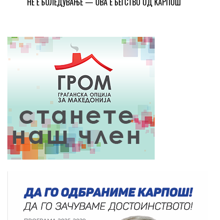
НЕ Е БОЛЕДУВАЊЕ — ОВА Е БЕГСТВО ОД КАРПОШ