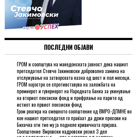
ПОСЛЕДНИ ОБЈАВИ
ГРОМ и соопштува на македонската јавност дека нашиот
претседател Стевче Јакимовски доброволно замина на
отслужување на затворската казна од шест и пол месеци.
ГРОМ најостро се спротивставува на заложбата на
премиерот и гувернерот на Народната банка за укинување
на вториот пензиски фонд и префрлање на парите од
истиот во првиот пензиски фонд
Гром реагира на смешното соопштение од ВМРО-ДПМНЕ во
кое нашиот претседател го праќаат да држи пресови на
Бихачка оти тие му ја поднеле кривичната пријава.
Соопштение: Вмровски кадровски резил 3 дел