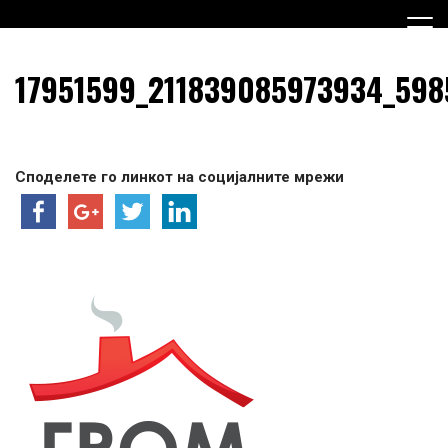
Skip
to
content
Граѓанска Опција за Македонија
Граѓанска Опција за
17951599_211839085973934_598
Македонија
Споделете го линкот на социјалните мрежи