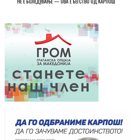
НЕ Е БОЛЕДУВАЊЕ — ОВА Е БЕГСТВО ОД КАРПОШ