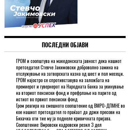
ПОСЛЕДНИ ОБЈАВИ
ГРОМ и соопштува на македонската јавност дека нашиот
претседател Стевче Јакимовски доброволно замина на
отслужување на затворската казна од шест и пол месеци.
ГРОМ најостро се спротивставува на заложбата на
премиерот и гувернерот на Народната банка за укинување
на вториот пензиски фонд и префрлање на парите од
истиот во првиот пензиски фонд
Гром реагира на смешното соопштение од ВМРО-ДПМНЕ во
кое нашиот претседател го праќаат да држи пресови на
Бихачка оти тие му ја поднеле кривичната пријава.
Соопштение: Вмровски кадровски резил 3 дел