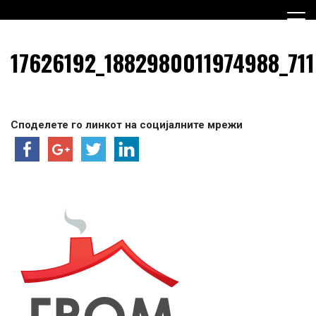
Skip
to
content
Граѓанска Опција за Македонија
Граѓанска Опција за
17626192_1882980011974988_71
Македонија
Споделете го линкот на социјалните мрежи