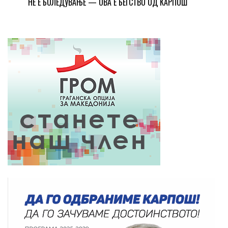
НЕ Е БОЛЕДУВАЊЕ — ОВА Е БЕГСТВО ОД КАРПОШ