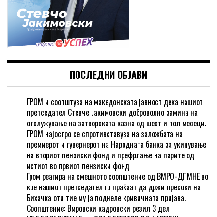
ПОСЛЕДНИ ОБЈАВИ
ГРОМ и соопштува на македонската јавност дека нашиот
претседател Стевче Јакимовски доброволно замина на
отслужување на затворската казна од шест и пол месеци.
ГРОМ најостро се спротивставува на заложбата на
премиерот и гувернерот на Народната банка за укинување
на вториот пензиски фонд и префрлање на парите од
истиот во првиот пензиски фонд
Гром реагира на смешното соопштение од ВМРО-ДПМНЕ во
кое нашиот претседател го праќаат да држи пресови на
Бихачка оти тие му ја поднеле кривичната пријава.
Соопштение: Вмровски кадровски резил 3 дел