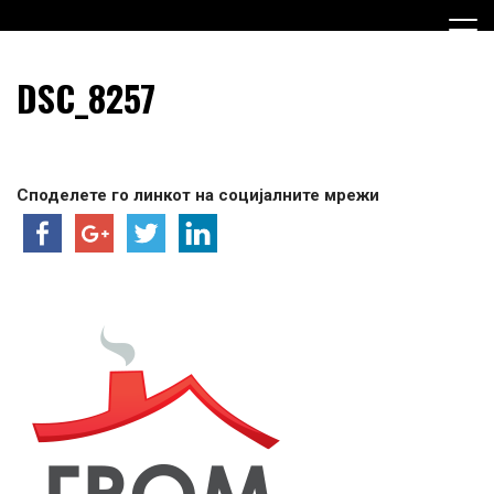
Skip
to
content
Граѓанска Опција за Македонија
Граѓанска Опција за
DSC_8257
Македонија
Споделете го линкот на социјалните мрежи