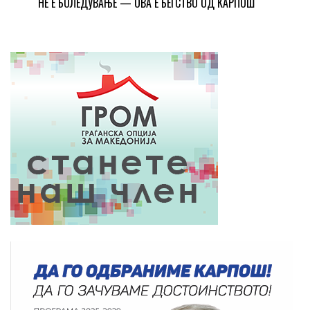
НЕ Е БОЛЕДУВАЊЕ — ОВА Е БЕГСТВО ОД КАРПОШ