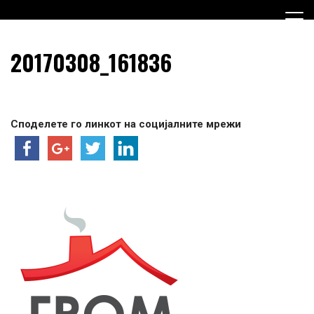
Skip
to
content
Граѓанска Опција за Македонија
Граѓанска Опција за
20170308_161836
Македонија
Споделете го линкот на социјалните мрежи