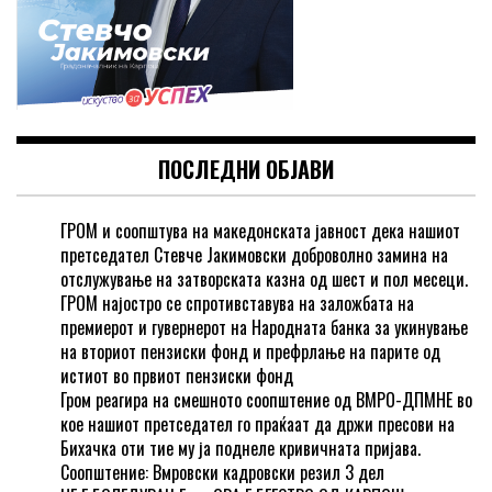
ПОСЛЕДНИ ОБЈАВИ
ГРОМ и соопштува на македонската јавност дека нашиот
претседател Стевче Јакимовски доброволно замина на
отслужување на затворската казна од шест и пол месеци.
ГРОМ најостро се спротивставува на заложбата на
премиерот и гувернерот на Народната банка за укинување
на вториот пензиски фонд и префрлање на парите од
истиот во првиот пензиски фонд
Гром реагира на смешното соопштение од ВМРО-ДПМНЕ во
кое нашиот претседател го праќаат да држи пресови на
Бихачка оти тие му ја поднеле кривичната пријава.
Соопштение: Вмровски кадровски резил 3 дел