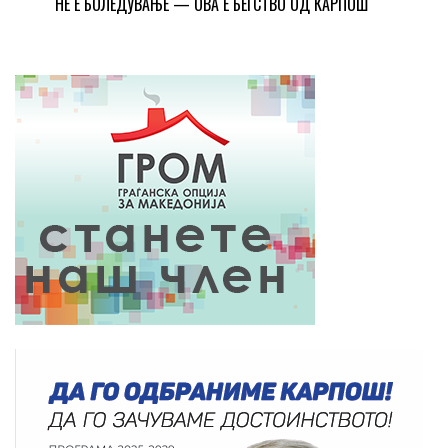
НЕ Е БОЛЕДУВАЊЕ — ОВА Е БЕГСТВО ОД КАРПОШ