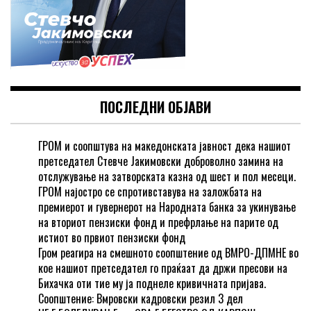
ПОСЛЕДНИ ОБЈАВИ
ГРОМ и соопштува на македонската јавност дека нашиот
претседател Стевче Јакимовски доброволно замина на
отслужување на затворската казна од шест и пол месеци.
ГРОМ најостро се спротивставува на заложбата на
премиерот и гувернерот на Народната банка за укинување
на вториот пензиски фонд и префрлање на парите од
истиот во првиот пензиски фонд
Гром реагира на смешното соопштение од ВМРО-ДПМНЕ во
кое нашиот претседател го праќаат да држи пресови на
Бихачка оти тие му ја поднеле кривичната пријава.
Соопштение: Вмровски кадровски резил 3 дел