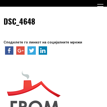
Skip
to
content
Граѓанска Опција за Македонија
Граѓанска Опција за
DSC_4648
Македонија
Споделете го линкот на социјалните мрежи