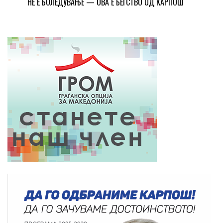
НЕ Е БОЛЕДУВАЊЕ — ОВА Е БЕГСТВО ОД КАРПОШ