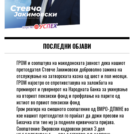
ПОСЛЕДНИ ОБЈАВИ
ГРОМ и соопштува на македонската јавност дека нашиот
претседател Стевче Јакимовски доброволно замина на
отслужување на затворската казна од шест и пол месеци.
ГРОМ најостро се спротивставува на заложбата на
премиерот и гувернерот на Народната банка за укинување
на вториот пензиски фонд и префрлање на парите од
истиот во првиот пензиски фонд
Гром реагира на смешното соопштение од ВМРО-ДПМНЕ во
кое нашиот претседател го праќаат да држи пресови на
Бихачка оти тие му ја поднеле кривичната пријава.
Соопштение: Вмровски кадровски резил 3 дел