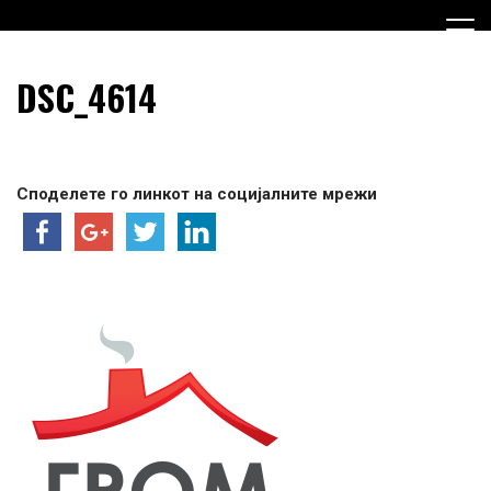
Skip
to
content
Граѓанска Опција за Македонија
Граѓанска Опција за
DSC_4614
Македонија
Споделете го линкот на социјалните мрежи