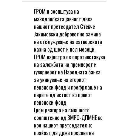
ГРОМ и соопштува на
македонската јавност дека
нашиот претседател Стевче
Јакимовски доброволно замина
на отслужување на затворската
казна од шест и пол месеци.
ГРОМ најостро се спротивставува
на заложбата на премиерот и
гувернерот на Народната банка
за укинување на вториот
пензиски фонд и префрлање на
парите од истиот во првиот
пензиски фонд
Гром реагира на смешното
соопштение од ВМРО-ДПМНЕ во
кое нашиот претседател го
праќаат да држи пресови на