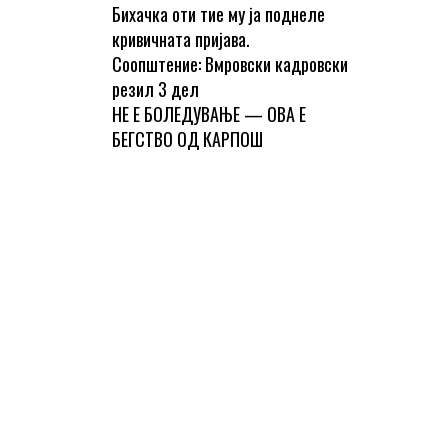
Бихачка оти тие му ја поднеле
кривичната пријава.
Соопштение: Вмровски кадровски
резил 3 дел
НЕ Е БОЛЕДУВАЊЕ — ОВА Е
БЕГСТВО ОД КАРПОШ