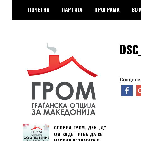
Skip
ПОЧЕТНА
ПАРТИЈА
ПРОГРАМА
ВО
to
content
Граѓанска Опција за Македонија
Граѓанска Опција
DSC
за Македонија
Споделет
СПОРЕД ГРОМ, ДЕН „Д“
ОД КАДЕ ТРЕБА ДА СЕ
НАСОЧИ ИСТРАГАТА Е …