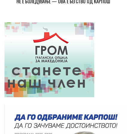
НЕ Е БОЛЕДУВАЊЕ — ОВА Е БЕГСТВО ОД КАРПОШ