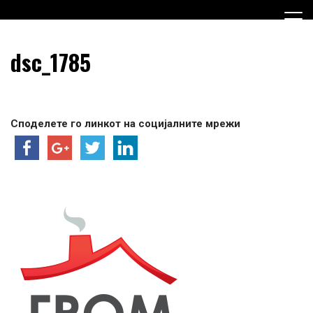
Skip
to
content
Граѓанска Опција за Македонија
Граѓанска Опција за
dsc_1785
Македонија
Споделете го линкот на социјалните мрежи