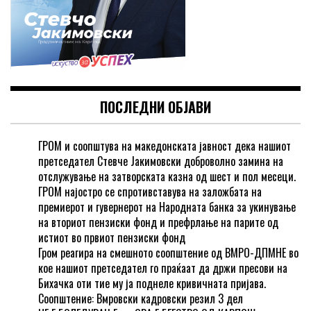
ПОСЛЕДНИ ОБЈАВИ
ГРОМ и соопштува на македонската јавност дека нашиот
претседател Стевче Јакимовски доброволно замина на
отслужување на затворската казна од шест и пол месеци.
ГРОМ најостро се спротивставува на заложбата на
премиерот и гувернерот на Народната банка за укинување
на вториот пензиски фонд и префрлање на парите од
истиот во првиот пензиски фонд
Гром реагира на смешното соопштение од ВМРО-ДПМНЕ во
кое нашиот претседател го праќаат да држи пресови на
Бихачка оти тие му ја поднеле кривичната пријава.
Соопштение: Вмровски кадровски резил 3 дел