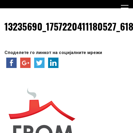
Skip
to
content
Граѓанска Опција за Македонија
Граѓанска Опција за
13235690_1757220411180527_61
Македонија
Споделете го линкот на социјалните мрежи