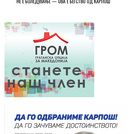
НЕ Е БОЛЕДУВАЊЕ — ОВА Е БЕГСТВО ОД КАРПОШ