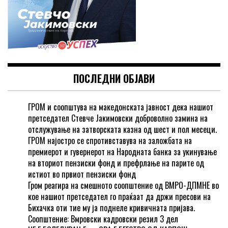
ПОСЛЕДНИ ОБЈАВИ
ГРОМ и соопштува на македонската јавност дека нашиот
претседател Стевче Јакимовски доброволно замина на
отслужување на затворската казна од шест и пол месеци.
ГРОМ најостро се спротивставува на заложбата на
премиерот и гувернерот на Народната банка за укинување
на вториот пензиски фонд и префрлање на парите од
истиот во првиот пензиски фонд
Гром реагира на смешното соопштение од ВМРО-ДПМНЕ во
кое нашиот претседател го праќаат да држи пресови на
Бихачка оти тие му ја поднеле кривичната пријава.
Соопштение: Вмровски кадровски резил 3 дел