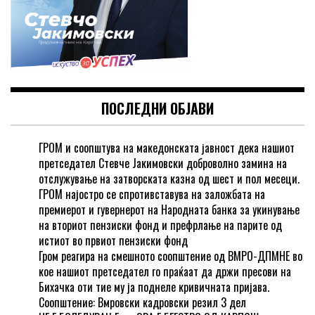
ПОСЛЕДНИ ОБЈАВИ
ГРОМ и соопштува на македонската јавност дека нашиот
претседател Стевче Јакимовски доброволно замина на
отслужување на затворската казна од шест и пол месеци.
ГРОМ најостро се спротивставува на заложбата на
премиерот и гувернерот на Народната банка за укинување
на вториот пензиски фонд и префрлање на парите од
истиот во првиот пензиски фонд
Гром реагира на смешното соопштение од ВМРО-ДПМНЕ во
кое нашиот претседател го праќаат да држи пресови на
Бихачка оти тие му ја поднеле кривичната пријава.
Соопштение: Вмровски кадровски резил 3 дел