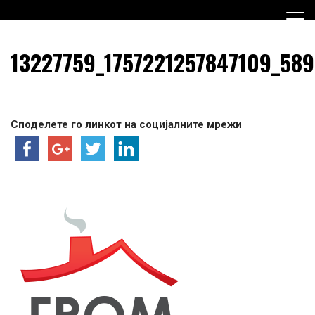
Skip
to
content
Граѓанска Опција за Македонија
Граѓанска Опција за
13227759_1757221257847109_58
Македонија
Споделете го линкот на социјалните мрежи