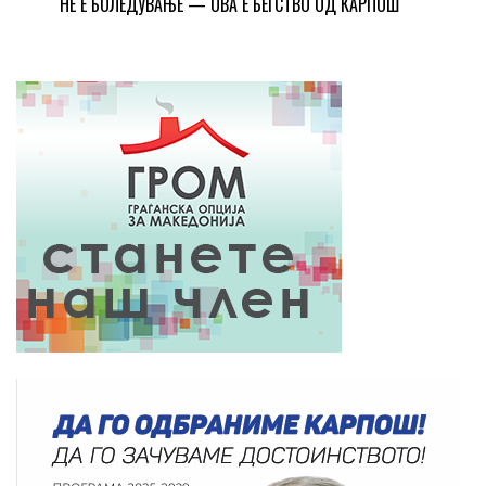
НЕ Е БОЛЕДУВАЊЕ — ОВА Е БЕГСТВО ОД КАРПОШ