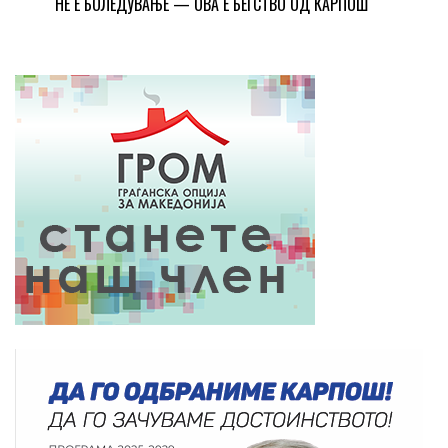
НЕ Е БОЛЕДУВАЊЕ — ОВА Е БЕГСТВО ОД КАРПОШ