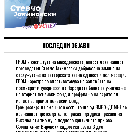
ПОСЛЕДНИ ОБЈАВИ
ГРОМ и соопштува на македонската јавност дека нашиот
претседател Стевче Јакимовски доброволно замина на
отслужување на затворската казна од шест и пол месеци.
ГРОМ најостро се спротивставува на заложбата на
премиерот и гувернерот на Народната банка за укинување
на вториот пензиски фонд и префрлање на парите од
истиот во првиот пензиски фонд
Гром реагира на смешното соопштение од ВМРО-ДПМНЕ во
кое нашиот претседател го праќаат да држи пресови на
Бихачка оти тие му ја поднеле кривичната пријава.
Соопштение: Вмровски кадровски резил 3 дел