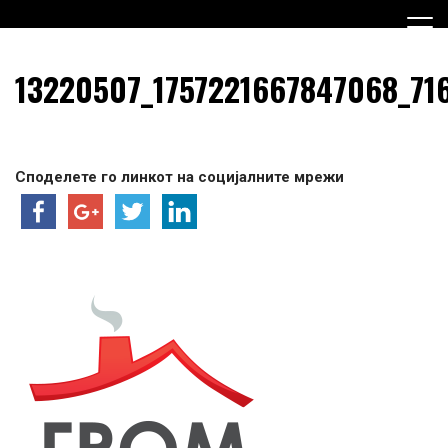
Skip
to
content
Граѓанска Опција за Македонија
Граѓанска Опција за
13220507_1757221667847068_71
Македонија
Споделете го линкот на социјалните мрежи