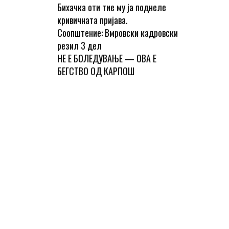
Бихачка оти тие му ја поднеле
кривичната пријава.
Соопштение: Вмровски кадровски
резил 3 дел
НЕ Е БОЛЕДУВАЊЕ — ОВА Е
БЕГСТВО ОД КАРПОШ