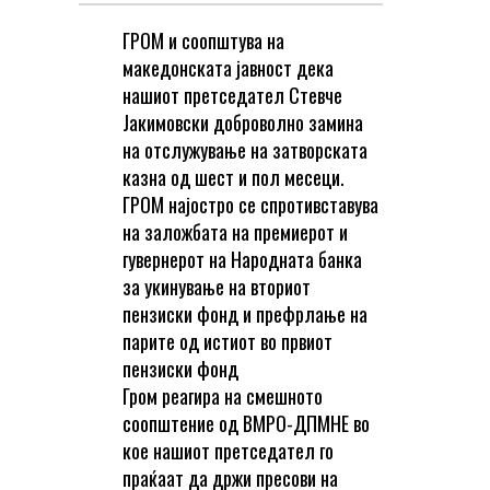
ГРОМ и соопштува на
македонската јавност дека
нашиот претседател Стевче
Јакимовски доброволно замина
на отслужување на затворската
казна од шест и пол месеци.
ГРОМ најостро се спротивставува
на заложбата на премиерот и
гувернерот на Народната банка
за укинување на вториот
пензиски фонд и префрлање на
парите од истиот во првиот
пензиски фонд
Гром реагира на смешното
соопштение од ВМРО-ДПМНЕ во
кое нашиот претседател го
праќаат да држи пресови на