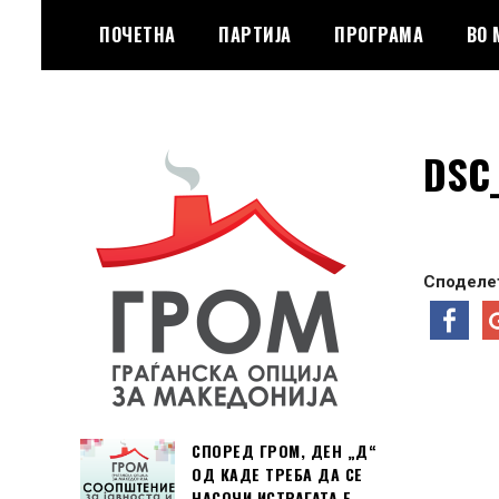
Skip
ПОЧЕТНА
ПАРТИЈА
ПРОГРАМА
ВО
to
content
Граѓанска Опција за Македонија
Граѓанска Опција
DSC
за Македонија
Споделет
СПОРЕД ГРОМ, ДЕН „Д“
ОД КАДЕ ТРЕБА ДА СЕ
НАСОЧИ ИСТРАГАТА Е …