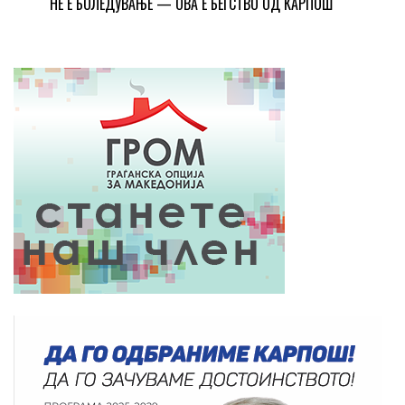
НЕ Е БОЛЕДУВАЊЕ — ОВА Е БЕГСТВО ОД КАРПОШ