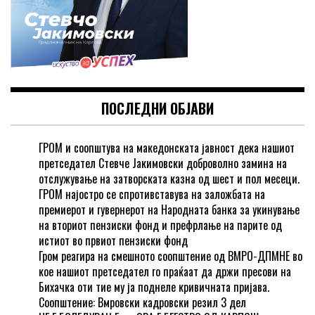
ПОСЛЕДНИ ОБЈАВИ
ГРОМ и соопштува на македонската јавност дека нашиот
претседател Стевче Јакимовски доброволно замина на
отслужување на затворската казна од шест и пол месеци.
ГРОМ најостро се спротивставува на заложбата на
премиерот и гувернерот на Народната банка за укинување
на вториот пензиски фонд и префрлање на парите од
истиот во првиот пензиски фонд
Гром реагира на смешното соопштение од ВМРО-ДПМНЕ во
кое нашиот претседател го праќаат да држи пресови на
Бихачка оти тие му ја поднеле кривичната пријава.
Соопштение: Вмровски кадровски резил 3 дел