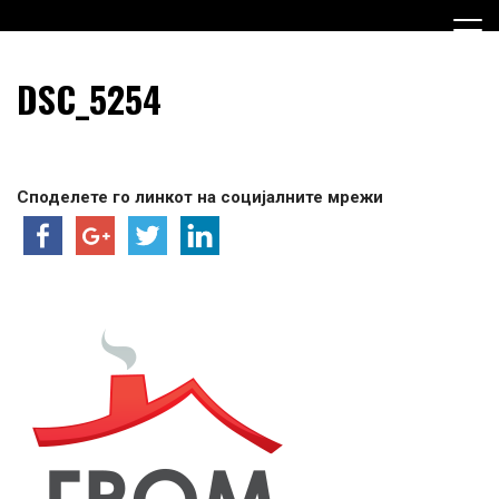
Skip
to
content
Граѓанска Опција за Македонија
Граѓанска Опција за
DSC_5254
Македонија
Споделете го линкот на социјалните мрежи