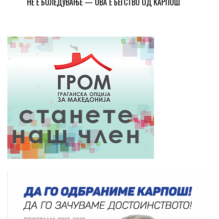
НЕ Е БОЛЕДУВАЊЕ — ОВА Е БЕГСТВО ОД КАРПОШ