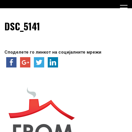
Skip
to
content
Граѓанска Опција за Македонија
Граѓанска Опција за
DSC_5141
Македонија
Споделете го линкот на социјалните мрежи