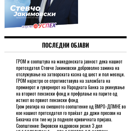
ПОСЛЕДНИ ОБЈАВИ
ГРОМ и соопштува на македонската јавност дека нашиот
претседател Стевче Јакимовски доброволно замина на
отслужување на затворската казна од шест и пол месеци.
ГРОМ најостро се спротивставува на заложбата на
премиерот и гувернерот на Народната банка за укинување
на вториот пензиски фонд и префрлање на парите од
истиот во првиот пензиски фонд
Гром реагира на смешното соопштение од ВМРО-ДПМНЕ во
кое нашиот претседател го праќаат да држи пресови на
Бихачка оти тие му ја поднеле кривичната пријава.
Соопштение: Вмровски кадровски резил 3 дел