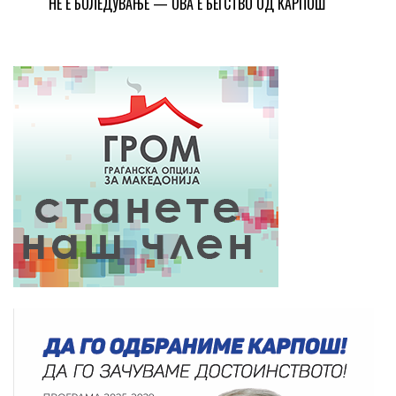
НЕ Е БОЛЕДУВАЊЕ — ОВА Е БЕГСТВО ОД КАРПОШ