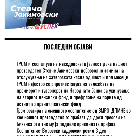
ПОСЛЕДНИ ОБЈАВИ
ГРОМ и соопштува на македонската јавност дека нашиот
претседател Стевче Јакимовски доброволно замина на
отслужување на затворската казна од шест и пол месеци.
ГРОМ најостро се спротивставува на заложбата на
премиерот и гувернерот на Народната банка за укинување
на вториот пензиски фонд и префрлање на парите од
истиот во првиот пензиски фонд
Гром реагира на смешното соопштение од ВМРО-ДПМНЕ во
кое нашиот претседател го праќаат да држи пресови на
Бихачка оти тие му ја поднеле кривичната пријава.
Соопштение: Вмровски кадровски резил 3 дел