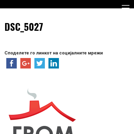
Skip
to
content
Граѓанска Опција за Македонија
Граѓанска Опција за
DSC_5027
Македонија
Споделете го линкот на социјалните мрежи