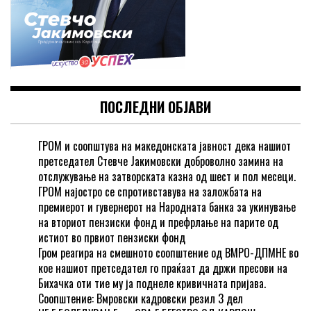
ПОСЛЕДНИ ОБЈАВИ
ГРОМ и соопштува на македонската јавност дека нашиот
претседател Стевче Јакимовски доброволно замина на
отслужување на затворската казна од шест и пол месеци.
ГРОМ најостро се спротивставува на заложбата на
премиерот и гувернерот на Народната банка за укинување
на вториот пензиски фонд и префрлање на парите од
истиот во првиот пензиски фонд
Гром реагира на смешното соопштение од ВМРО-ДПМНЕ во
кое нашиот претседател го праќаат да држи пресови на
Бихачка оти тие му ја поднеле кривичната пријава.
Соопштение: Вмровски кадровски резил 3 дел