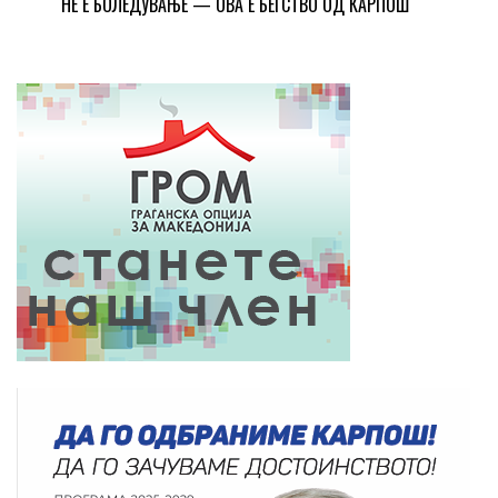
НЕ Е БОЛЕДУВАЊЕ — ОВА Е БЕГСТВО ОД КАРПОШ