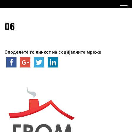
Skip
to
content
Граѓанска Опција за Македонија
Граѓанска Опција за
06
Македонија
Споделете го линкот на социјалните мрежи