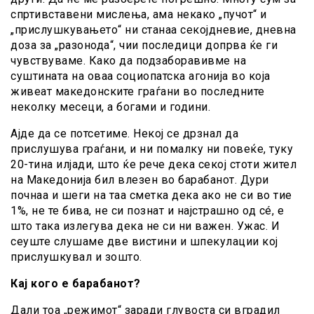
спртивставени мислења, ама некако „пучот“ и
„прислушкувањето“ ни станаа секојдневие, дневна
доза за „разонода“, чии последици допрва ќе ги
чувствуваме. Како да подзаборавивме на
суштината на оваа социопатска агонија во која
живеат македонските граѓани во последните
неколку месеци, а богами и години.
Ајде да се потсетиме. Некој се дрзнал да
прислушува граѓани, и ни помалку ни повеќе, туку
20-тина илјади, што ќе рече дека секој стоти жител
на Македонија бил влезен во барабанот. Дури
почнаа и шеги на таа сметка дека ако не си во тие
1%, не те бива, не си познат и најстрашно од сé, е
што така излегува дека не си ни важен. Ужас. И
сеуште слушаме две вистини и шпекулации кој
прислушкувал и зошто.
Кај кого е барабанот?
Дали тоа „режимот“ заради глувоста си вградил