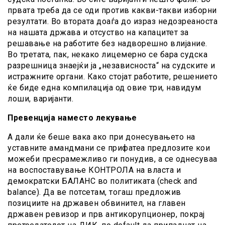
првата треба да се оди против какви-такви изборни
резултати. Во втората доаѓа до израз недозреаноста
на нашата држава и отсуство на капацитет за
решавање на работите без надворешно влијание.
Во третата, пак, некако лицемерно се бара судска
разрешница знаејќи ја „независноста“ на судските и
истражните органи. Како стојат работите, решението
ќе биде една компилација од овие три, навидум
лоши, варијанти.
Превенција наместо лекување
А дали ќе беше вака ако при донесувањето на
уставните амандмани се прифатеа предлозите кои
можеби пресрамежливо ги понудив, а се однесуваа
на воспоставување КОНТРОЛА на власта и
демократски БАЛАНС во политиката (check and
balance). Да ве потсетам, тогаш предложив
позициите на државен обвинител, на главен
државен ревизор и прв антикорупционер, покрај