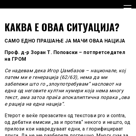
Skip
to
content
Граѓанска Опција за Македонија
Граѓанска Опција за
КАКВА Е ОВАА СИТУАЦИЈА?
Македонија
САМО ЕДНО ПРАШАЊЕ ЈА МАЧИ ОВАА НАЦИЈА
Проф. д-р Зоран Т. Поповски – потпретседател
на ГРОМ
Се надевам дека Игор Џамбазов – национале, кој
патем ми е генерација (62/63), нема да ми
забележи што го „злоупотребувам“ насловот на
една од неговите култни нумери која нема многу
текст, ама затоа праќа апокалиптична порака „ова
е рација на една нација“.
Етерот е веќе презаситен од текстови pro и contra,
од дебатни емисии „за и против“ некого и нешто, од
прилози кои навредуваат едни, а глорифицираат
други. Да не ме разберете погрешно. Многу сум за