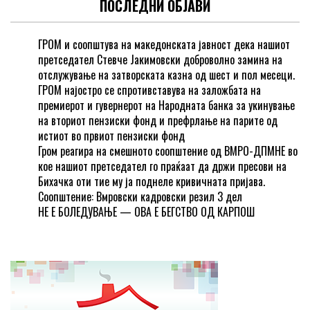
ПОСЛЕДНИ ОБЈАВИ
ГРОМ и соопштува на македонската јавност дека нашиот
претседател Стевче Јакимовски доброволно замина на
отслужување на затворската казна од шест и пол месеци.
ГРОМ најостро се спротивставува на заложбата на
премиерот и гувернерот на Народната банка за укинување
на вториот пензиски фонд и префрлање на парите од
истиот во првиот пензиски фонд
Гром реагира на смешното соопштение од ВМРО-ДПМНЕ во
кое нашиот претседател го праќаат да држи пресови на
Бихачка оти тие му ја поднеле кривичната пријава.
Соопштение: Вмровски кадровски резил 3 дел
НЕ Е БОЛЕДУВАЊЕ — ОВА Е БЕГСТВО ОД КАРПОШ