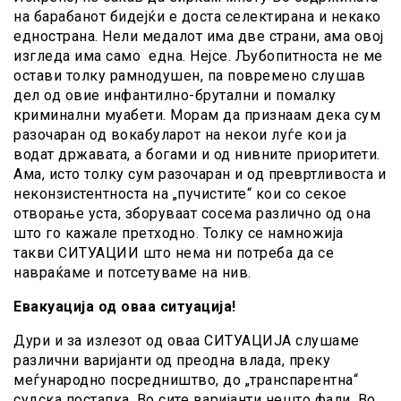
на барабанот бидејќи е доста селектирана и некако
еднострана. Нели медалот има две страни, ама овој
изгледа има само една. Нејсе. Љубопитноста не ме
остави толку рамнодушен, па повремено слушав
дел од овие инфантилно-брутални и помалку
криминални муабети. Морам да признаам дека сум
разочаран од вокабуларот на некои луѓе кои ја
водат државата, а богами и од нивните приоритети.
Ама, исто толку сум разочаран и од превртливоста и
неконзистентноста на „пучистите“ кои со секое
отворање уста, зборуваат сосема различно од она
што го кажале претходно. Толку се намножија
такви СИТУАЦИИ што нема ни потреба да се
навраќаме и потсетуваме на нив.
Евакуација од оваа ситуација!
Дури и за излезот од оваа СИТУАЦИЈА слушаме
различни варијанти од преодна влада, преку
меѓународно посредништво, до „транспарентна“
судска постапка. Во сите варијанти нешто фали. Во