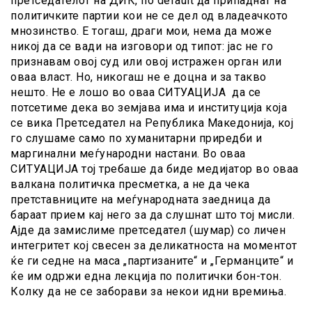
претседателот на ДИК, по default да припаднат на
политичките партии кои не се дел од владеачкото
мнозинство. Е тогаш, драги мои, нема да може
никој да се вади на изговори од типот: јас не го
признавам овој суд или овој истражен орган или
оваа власт. Но, никогаш не е доцна и за такво
нешто. Не е лошо во оваа СИТУАЦИЈА да се
потсетиме дека во земјава има и институција која
се вика Претседател на Република Македонија, кој
го слушаме само по хуманитарни приредби и
маргинални меѓународни настани. Во оваа
СИТУАЦИЈА тој требаше да биде медијатор во оваа
валкана политичка пресметка, а не да чека
претставниците на меѓународната заедница да
бараат прием кај него за да слушнат што тој мисли.
Ајде да замислиме претседател (шумар) со личен
интегритет кој свесен за деликатноста на моментот
ќе ги седне на маса „партизаните“ и „Германците“ и
ќе им одржи една лекција по политички бон-тон.
Колку да не се заборави за некои идни времиња.