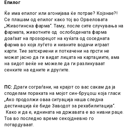
Епилог
Ќе има епилог или агонијава ќе потрае? Којзнае?!
Се плашам од епилог како тој во Орвеловата
„Животинска фарма“. Таму, после сите случувања на
фармата, животните од ослободената фарма
доаѓаат на прозорецот на куќата од соседната
фарма во која луѓето и нивните водачи играат
карти. Тие затскриени и поткачени на прсти не
можат јасно да ги видат лицата на картаџиите, ама
на ѕидот веќе не можеле да ги разликуваат
сенките на едните и другите.
ПС:
Драги сограѓани, на крајот со вас сакам да ја
споделам пораката на мојот син-бруцош која гласи:
„Ако продолжи оваа ситуација наша следна
дестинација ќе биде Заводот за рехабилитација“.
Како и да е, иднината на државата е во нивни раце.
Тоа во последно време секојдневно го
потврдуваат.