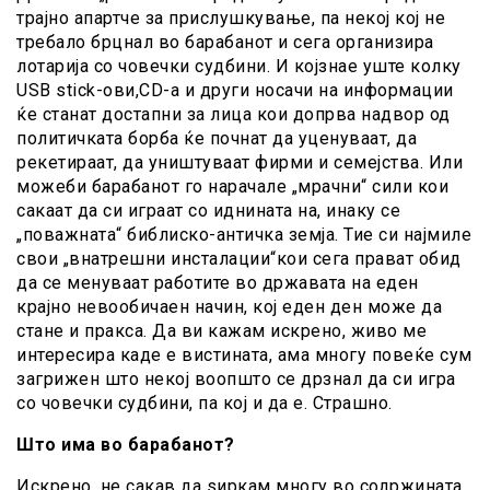
трајно апартче за прислушкување, па некој кој не
требало брцнал во барабанот и сега организира
лотарија со човечки судбини. И којзнае уште колку
USB stick-ови,CD-a и други носачи на информации
ќе станат достапни за лица кои допрва надвор од
политичката борба ќе почнат да уценуваат, да
рекетираат, да уништуваат фирми и семејства. Или
можеби барабанот го нарачале „мрачни“ сили кои
сакаат да си играат со иднината на, инаку се
„поважната“ библиско-античка земја. Тие си најмиле
свои „внатрешни инсталации“кои сега прават обид
да се менуваат работите во државата на еден
крајно невообичаен начин, кој еден ден може да
стане и пракса. Да ви кажам искрено, живо ме
интересира каде е вистината, ама многу повеќе сум
загрижен што некој воопшто се дрзнал да си игра
со човечки судбини, па кој и да е. Страшно.
Што има во барабанот?
Искрено, не сакав да ѕиркам многу во содржината