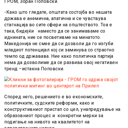
ГРОМ, Зоран Поповски.
-Како што гледате, општата состојба во нашата
држава е анемична, апатична и се чувствува
стагнација во сите сфери на општеството. Тоа е
така, бидејќи наместо да се занимаваме со
иднината, ние се посветивме на минатото.
Македонија не смее да си дозволи да го изгуби
младиот потенцијал кој си заминува со страотно
темпо од државава. Ние како политичка партија
нема да дозволиме да се развива овој негативен
тренд –истакна Поповски.
Според него, решението е во економските,
политичките, судските реформи, како и
конструктивниот пристап со цел, унапредување на
образовниот процес и конкретни мерки за
подигање на нивото на квалитетот на