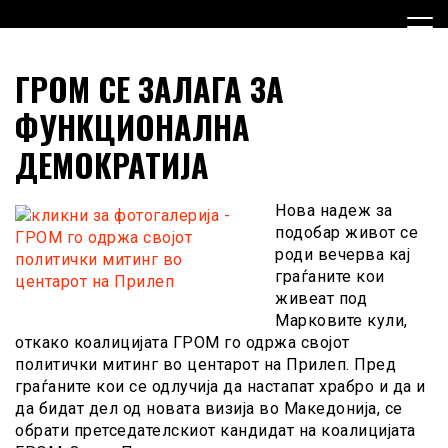
Skip
to
content
Граѓанска Опција за Македонија
Граѓанска Опција за
ГРОМ СЕ ЗАЛАГА ЗА
Македонија
ФУНКЦИОНАЛНА
ДЕМОКРАТИЈА
Нова надеж за
подобар живот се
роди вечерва кај
граѓаните кои
живеат под
Марковите кули,
откако коалицијата ГРОМ го одржа својот
политички митинг во центарот на Прилеп. Пред
граѓаните кои се одлучија да настапат храбро и да и
да бидат дел од новата визија во Македонија, се
обрати претседателскиот кандидат на коалицијата