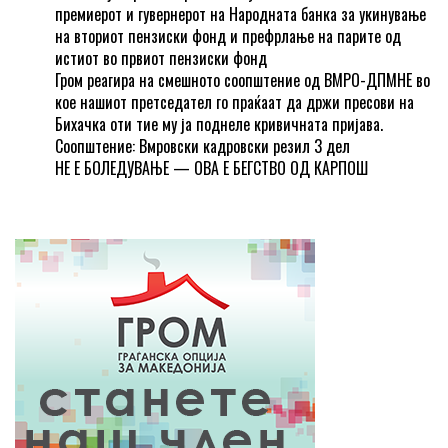
премиерот и гувернерот на Народната банка за укинување
на вториот пензиски фонд и префрлање на парите од
истиот во првиот пензиски фонд
Гром реагира на смешното соопштение од ВМРО-ДПМНЕ во
кое нашиот претседател го праќаат да држи пресови на
Бихачка оти тие му ја поднеле кривичната пријава.
Соопштение: Вмровски кадровски резил 3 дел
НЕ Е БОЛЕДУВАЊЕ — ОВА Е БЕГСТВО ОД КАРПОШ