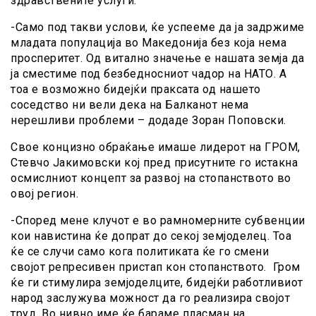
здравствените услуги.
-Само под такви услови, ќе успееме да ја задржиме
младата популација во Македонија без која нема
просперитет. Од витално значење е нашата земја да
ја сместиме под безбедносниот чадор на НАТО. А
тоа е возможно бидејќи праксата од нашето
соседство ни вели дека на Балканот нема
нерешливи проблеми – додаде Зоран Поповски.
Свое концизно обраќање имаше лидерот на ГРОМ,
Стевчо Јакимовски кој пред присутните го истакна
осмислниот концепт за развој на стопанството во
овој регион.
-Според мене клучот е во рамномерните субвенции
кои навистина ќе допрат до секој земјоделец. Тоа
ќе се случи само кога политиката ќе го смени
својот репресивен пристап кон стопанството. Гром
ќе ги стимулира земјоделците, бидејќи работливиот
народ заслужува можност да го реализира својот
труд. Во нивно име ќе бараме пласман на