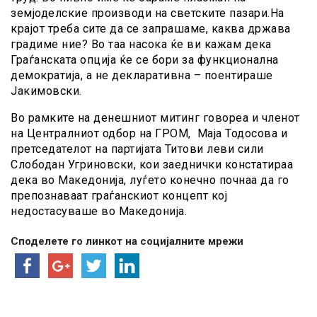
земјоделские производи на светските пазари.На
крајот треба сите да се запрашаме, каква држава
градиме ние? Во таа насока ќе ви кажам дека
Граѓанската опција ќе се бори за функционална
демократија, а не декларативна – поентираше
Јакимовски.
Во рамките на денешниот митинг говореа и членот
на Централниот одбор на ГРОМ, Маја Тодосова и
претседателот на партијата Титови леви сили
Слободан Угриновски, кои заеднички констатираа
дека во Македонија, луѓето конечно почнаа да го
препознаваат граѓанскиот концепт кој
недостасуваше во Македонија.
Споделете го линкот на социјалните мрежи