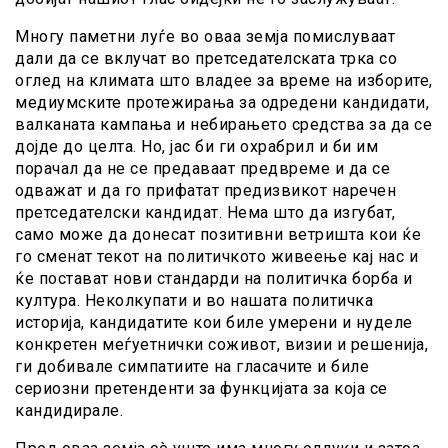
Многу паметни луѓе во оваа земја помислуваат
дали да се вклучат во претседателската трка со
оглед на климата што владее за време на изборите,
медиумските протежирања за одредени кандидати,
валканата кампања и небирањето средства за да се
дојде до целта. Но, јас би ги охрабрил и би им
порачал да не се предаваат предвреме и да се
одважат и да го прифатат предизвикот наречен
претседателски кандидат. Нема што да изгубат,
само може да донесат позитивни ветришта кои ќе
го сменат текот на политичкото живеење кај нас и
ќе постават нови стандарди на политичка борба и
култура. Неколкупати и во нашата политичка
историја, кандидатите кои биле умерени и нуделе
конкретен меѓуетнички соживот, визии и решенија,
ги добивале симпатиите на гласачите и биле
сериозни претенденти за функцијата за која се
кандидирале.