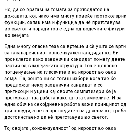
Но, да се вратам на темата за претседател на
државата, кој, иако има многу повеќе протоколарни
функции, сепак има и функција да нѐ претставува
во светот и поради тоа е една од водечките фигури
во земјата.
Една многу опасна теза се вртеше и сè уште се врти
за таканаречениот консензуален кандидат кој би
произлегол како заеднички кандидат помеѓу двете
партии од владејачката структура. Тоа е целосно
потценување на гласачите и на народот во оваа
земја. Па, зошто ни се тогаш избори кога тие ќе
предложат некој заеднички кандидат и со
притисоци и уцени кај своите симпатизери ќе ја
протуркаат таа работа како што ја замислиле. И за
една обична секојдневна работа важи принципот од
три понуди, а не за претседател на држава кој треба
достоинствено да нè претставува во светот.
Тој својата „консензуалност“ од народот во оваа