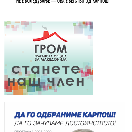
НЕ Е БОЛЕДУВАЊЕ — ОВА Е БЕГСТВО ОД КАРПОШ