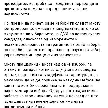
претседател, кој треба во наредниот период да ја
претставува земјата според своите уставни
надлежности.
Но, пред и да почнат, овие избори ги следат многу
контроверзи во смисла на кандидатите што ќе се
вклучат во нив, барањето на ДУИ за консензуален
кандидат, опасноста од измореноста и
незаинтересираноста на граѓаните за овие избори,
со што би се довел во прашање цензусот за избор
кој изнесува 40 проценти излезност итн.
Многу прашалници висат над овие избори, па
оттаму и театарот кој ни се случува во последно
време, во режија на владејачката гарнитура, која
мака мачи да најде причина за наводна меѓусебна
кавга по која би се распишале и предвремени
парламентарни избори. Од друга страна, активно
работат на терен неколку месеци наназад со што
јасно даваат на знаење дека ќе има нови
предвремени избори.