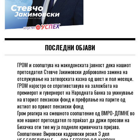
ПОСЛЕДНИ ОБЈАВИ
ГРОМ и соопштува на македонската јавност дека нашиот
претседател Стевче Јакимовски доброволно замина на
отслужување на затворската казна од шест и пол месеци.
ГРОМ најостро се спротивставува на заложбата на
премиерот и гувернерот на Народната банка за укинување
на вториот пензиски фонд и префрлање на парите од
истиот во првиот пензиски фонд
Гром реагира на смешното соопштение од ВМРО-ДПМНЕ во
кое нашиот претседател го праќаат да држи пресови на
Бихачка оти тие му ја поднеле кривичната пријава.
Соопштение: Вмровски кадровски резил 3 дел