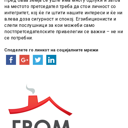
Пред оваа земја сè уште има многу одлуки и затоа
на местото претседател треба да стои личност со
интегритет, кој ќе ги штити нашите интереси и ќе ни
влева доза сигурност и спокој. Егзибиционисти и
слепи послушници за кои можеби само
постпретседателските привелегии се важни – не ни
се потребни.
Споделете го линкот на социјалните мрежи