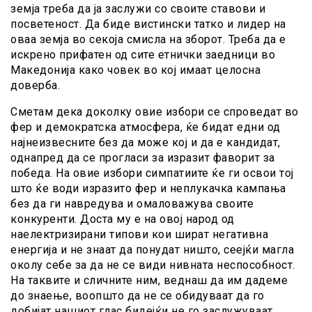
земја треба да ја заслужи со своите ставови и
посветеност. Да биде вистински татко и лидер на
оваа земја во секоја смисла на зборот. Треба да е
искрено прифатен од сите етнички заедници во
Македонија како човек во кој имаат целосна
доверба.
Сметам дека доколку овие избори се спроведат во
фер и демократска атмосфера, ќе бидат едни од
најнеизвесните без да може кој и да е кандидат,
однапред да се прогласи за изразит фаворит за
победа. На овие избори симпатиите ќе ги освои тој
што ќе води изразито фер и неплукачка кампања
без да ги навредува и омаловажува своите
конкуренти. Доста му е на овој народ од
наелектризирани типови кои шират негативна
енергија и не знаат да понудат ништо, сеејќи магла
околу себе за да не се види нивната неспособност.
На таквите и сличните ним, веднаш да им дадеме
до знаење, воопшто да не се обидуваат да го
добијат нашиот глас бидејќи не го заслужуваат.