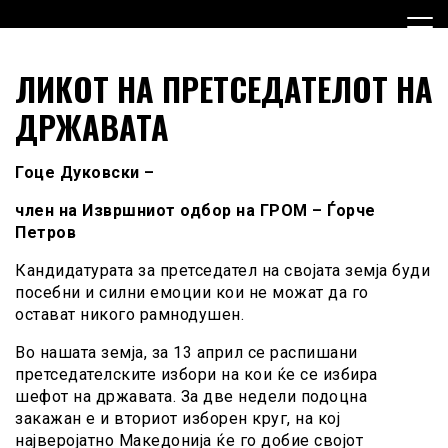
Skip
to
content
Граѓанска Опција за Македонија
Граѓанска Опција за
ЛИКОТ НА ПРЕТСЕДАТЕЛОТ НА
Македонија
ДРЖАВАТА
Гоце Дуковски –
член на Извршниот одбор на ГРОМ – Ѓорче
Петров
Кандидатурата за претседател на својата земја буди
посебни и силни емоции кои не можат да го
остават никого рамнодушен.
Во нашата земја, за 13 април се распишани
претседателските избори на кои ќе се избира
шефот на државата. За две недели подоцна
закажан е и вториот изборен круг, на кој
најверојатно Македонија ќе го добие својот