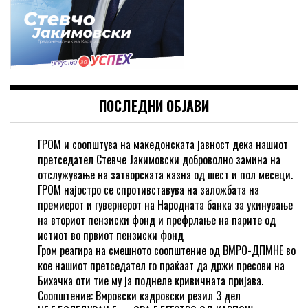
ПОСЛЕДНИ ОБЈАВИ
ГРОМ и соопштува на македонската јавност дека нашиот
претседател Стевче Јакимовски доброволно замина на
отслужување на затворската казна од шест и пол месеци.
ГРОМ најостро се спротивставува на заложбата на
премиерот и гувернерот на Народната банка за укинување
на вториот пензиски фонд и префрлање на парите од
истиот во првиот пензиски фонд
Гром реагира на смешното соопштение од ВМРО-ДПМНЕ во
кое нашиот претседател го праќаат да држи пресови на
Бихачка оти тие му ја поднеле кривичната пријава.
Соопштение: Вмровски кадровски резил 3 дел