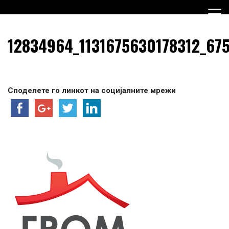
Skip
to
content
Граѓанска Опција за Македонија
Граѓанска Опција за
12834964_1131675630178312_67
Македонија
Споделете го линкот на социјалните мрежи