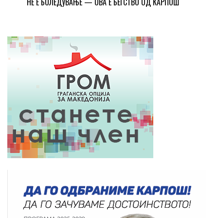
НЕ Е БОЛЕДУВАЊЕ — ОВА Е БЕГСТВО ОД КАРПОШ