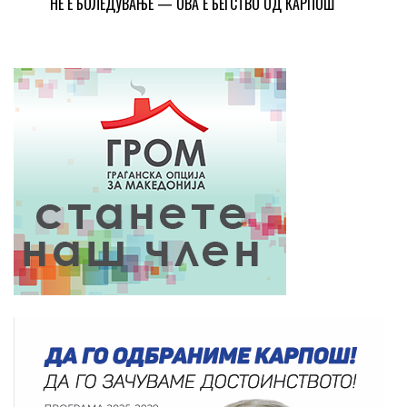
НЕ Е БОЛЕДУВАЊЕ — ОВА Е БЕГСТВО ОД КАРПОШ