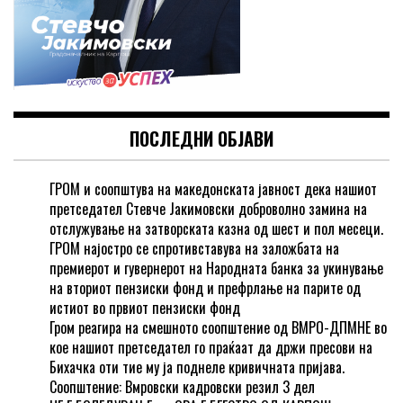
ПОСЛЕДНИ ОБЈАВИ
ГРОМ и соопштува на македонската јавност дека нашиот
претседател Стевче Јакимовски доброволно замина на
отслужување на затворската казна од шест и пол месеци.
ГРОМ најостро се спротивставува на заложбата на
премиерот и гувернерот на Народната банка за укинување
на вториот пензиски фонд и префрлање на парите од
истиот во првиот пензиски фонд
Гром реагира на смешното соопштение од ВМРО-ДПМНЕ во
кое нашиот претседател го праќаат да држи пресови на
Бихачка оти тие му ја поднеле кривичната пријава.
Соопштение: Вмровски кадровски резил 3 дел