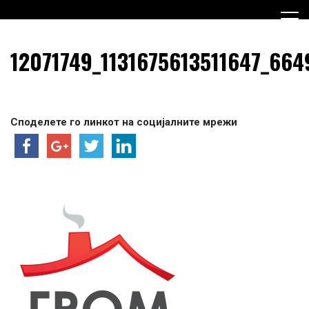
Skip
to
content
Граѓанска Опција за Македонија
Граѓанска Опција за
12071749_1131675613511647_664
Македонија
Споделете го линкот на социјалните мрежи